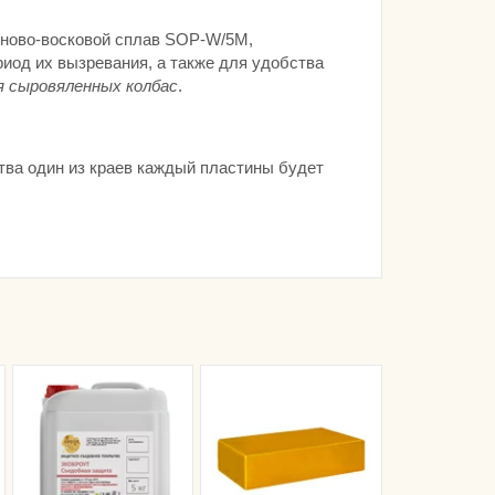
иново-восковой сплав SOP-W/5М,
иод их вызревания, а также для удобства
я сыровяленных колбас
.
тва один из краев каждый пластины будет