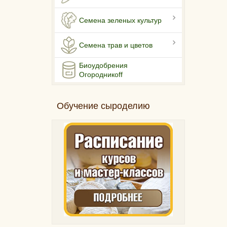
Семена зеленых культур
Семена трав и цветов
Биоудобрения
Огородникоff
Обучение сыроделию