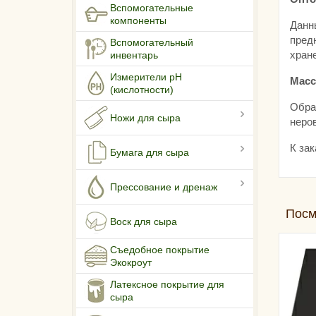
Вспомогательные
компоненты
Данн
пред
Вспомогательный
хран
инвентарь
Измерители pH
Масс
(кислотности)
Обра
Ножи для сыра
неро
К за
Бумага для сыра
Прессование и дренаж
Посм
Воск для сыра
Съедобное покрытие
Экокроут
Латексное покрытие для
сыра