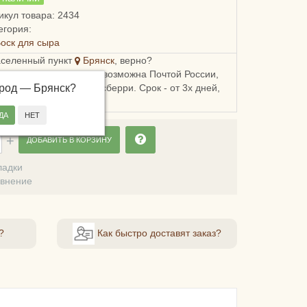
икул товара: 2434
егория:
оск для сыра
аселенный пункт
Брянск
, верно?
ка в Брянскую область возможна Почтой России,
ород —
, Пятерочкой или Боксберри. Срок - от 3х дней,
Брянск
?
сть - от 178 рублей.
ДОБАВИТЬ В КОРЗИНУ
ладки
авнение
?
Как быстро доставят заказ?