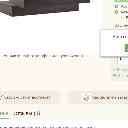
Арт
Кат
В
Ваш н
Достав
Ваш г
СДЭКом
стоимо
Нажмите на фотографию для увеличения
В зак
В ср
Сколько стоит доставка?
Как оплатить заказ
ние
Отзывы (0)
вая упаковка
пищевого черного воска для сыра.