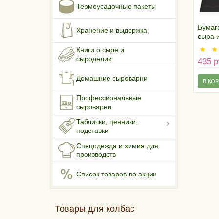
Термоусадочные пакеты
Бумаг
Хранение и выдержка
сыра и
Герма
Книги о сыре и
24х36 
сыроделии
435 р
Домашние сыроварни
В КО
Профессиональные
сыроварни
Таблички, ценники,
подставки
Спецодежда и химия для
производств
Список товаров по акции
Товары для колбас