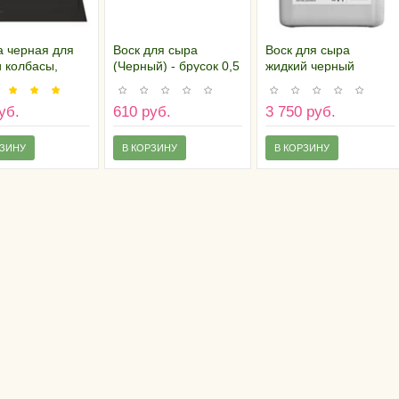
а черная для
Воск для сыра
Воск для сыра
 колбасы,
(Черный) - брусок 0,5
жидкий черный
ния (10 листов
кг
(канистра 5
см)
килограмм)
уб.
610 руб.
3 750 руб.
РЗИНУ
В КОРЗИНУ
В КОРЗИНУ