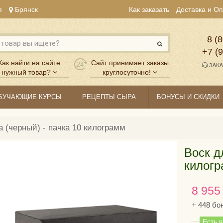
я
Брянск
Как заказать
Доставка и О
8 (8
+7 (
Как найти на сайте
Сайт принимает заказы
ЗАКА
нужный товар?
круглосуточно!
БУЧАЮЩИЕ КУРСЫ
РЕЦЕПТЫ СЫРА
БОНУСЫ И СКИДКИ
а (черный) - пачка 10 килограмм
Воск д
килог
8 955
+
448
бо
Есть 