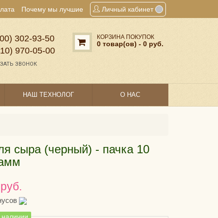
плата
Почему мы лучшие
Личный кабинет
00) 302‑93‑50
КОРЗИНА ПОКУПОК
0 товар(ов) - 0 руб.
910) 970‑05‑00
ЗАТЬ ЗВОНОК
НАШ ТЕХНОЛОГ
О НАС
ля сыра (черный) - пачка 10
рамм
 руб.
нусов
в наличии