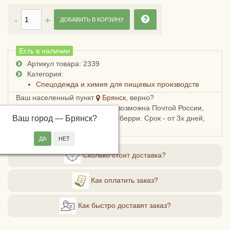
ДОБАВИТЬ В КОРЗИНУ
Есть в наличии
Артикул товара: 2339
Категория:
Спецодежда и химия для пищевых производств
Ваш населенный пункт
Брянск
, верно?
Доставка в Брянскую область возможна Почтой России,
Ваш город —
СДЭКом, Пятерочкой или Боксберри. Срок - от 3х дней,
Брянск
?
стоимость - от 178 рублей.
Сколько стоит доставка?
Как оплатить заказ?
Как быстро доставят заказ?