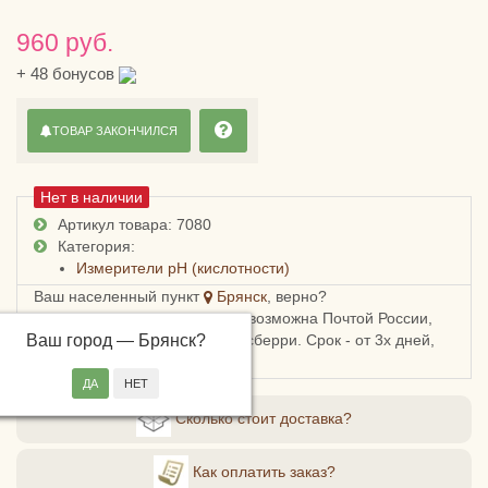
960 руб.
+
48
бонусов
ТОВАР ЗАКОНЧИЛСЯ
Нет в наличии
Артикул товара: 7080
Категория:
Измерители pH (кислотности)
Ваш населенный пункт
Брянск
, верно?
Доставка в Брянскую область возможна Почтой России,
Ваш город —
СДЭКом, Пятерочкой или Боксберри. Срок - от 3х дней,
Брянск
?
стоимость - от 178 рублей.
Сколько стоит доставка?
Как оплатить заказ?