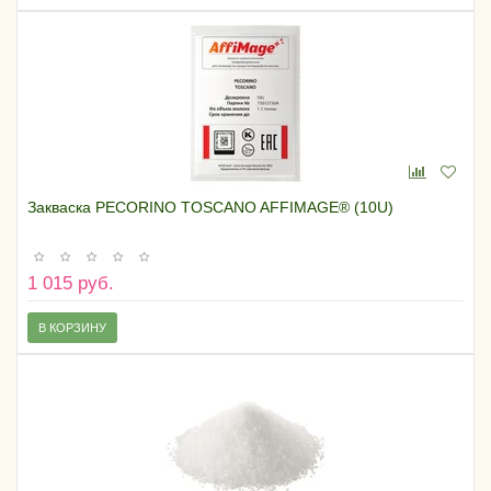
Закваска PECORINO TOSCANO AFFIMAGE® (10U)
1 015 руб.
В КОРЗИНУ