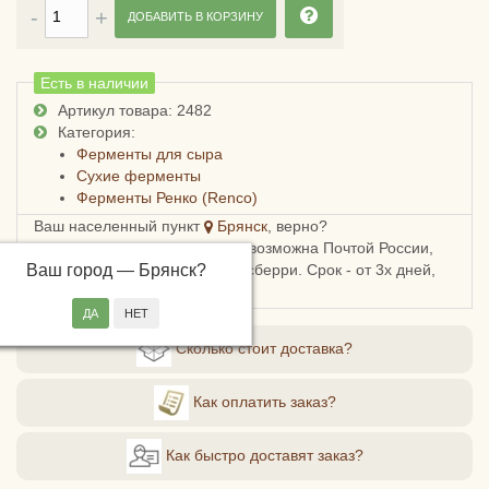
ДОБАВИТЬ В КОРЗИНУ
Есть в наличии
Артикул товара: 2482
Категория:
Ферменты для сыра
Сухие ферменты
Ферменты Ренко (Renco)
Ваш населенный пункт
Брянск
, верно?
Доставка в Брянскую область возможна Почтой России,
Ваш город —
СДЭКом, Пятерочкой или Боксберри. Срок - от 3х дней,
Брянск
?
стоимость - от 178 рублей.
Сколько стоит доставка?
Как оплатить заказ?
Как быстро доставят заказ?