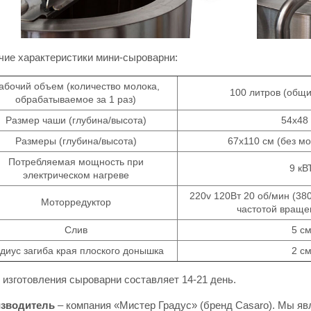
чие характеристики мини-сыроварни:
абочий объем (количество молока,
100 литров (общи
обрабатываемое за 1 раз)
Размер чаши (глубина/высота)
54х48
Размеры (глубина/высота)
67х110 см (без м
Потребляемая мощность при
9 кВ
электрическом нагреве
220v 120Вт 20 об/мин (38
Моторредуктор
частотой враще
Слив
5 с
диус загиба края плоского донышка
2 с
изготовления сыроварни составляет 14-21 день.
зводитель
– компания «Мистер Градус» (бренд Casaro). Мы я