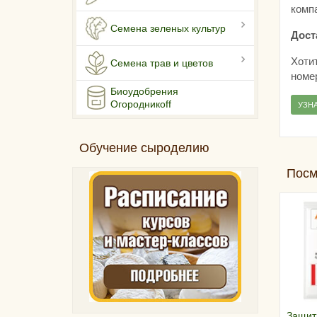
комп
Семена зеленых культур
Дост
Хоти
Семена трав и цветов
номе
Биоудобрения
Огородникоff
УЗН
Обучение сыроделию
Посм
Защит