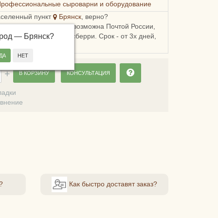
Профессиональные сыроварни и оборудование
аселенный пункт
Брянск
, верно?
ка в Брянскую область возможна Почтой России,
ород —
, Пятерочкой или Боксберри. Срок - от 3х дней,
Брянск
?
сть - от 178 рублей.
В КОРЗИНУ
КОНСУЛЬТАЦИЯ
ладки
авнение
?
Как быстро доставят заказ?