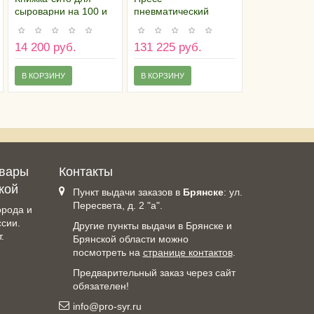
сыроварни на 100 и
пневматический
120 литров (h 495
вертикальный ППВ
мм)
1/3 для форм до
14 200 руб.
131 225 руб.
D350мм
В КОРЗИНУ
В КОРЗИНУ
овары
Контакты
кой
Пункт выдачи заказов в
Брянске
: ул.
Пересвета, д. 2 "а".
орода и
ссии.
Другие пункты выдачи в Брянске и
.
Брянской области можно
посмотреть на
странице контактов
.
Предварительный заказ через сайт
обязателен!
info@pro-syr.ru