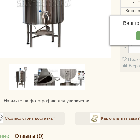
Ваш н
Достав
Ваш г
СДЭКом
стоимо
В зак
В ср
Нажмите на фотографию для увеличения
Сколько стоит доставка?
Как оплатить заказ
ние
Отзывы (0)