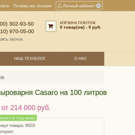
плата
Почему мы лучшие
Личный кабинет
00) 302‑93‑50
КОРЗИНА ПОКУПОК
0 товар(ов) - 0 руб.
910) 970‑05‑00
ЗАТЬ ЗВОНОК
НАШ ТЕХНОЛОГ
О НАС
ов
ыроварня Casaro на 100 литров
 от 214 000 руб.
вляется под заказ
икул товара: 9503
егория: