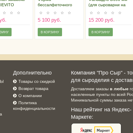
LIEVITO
бессалфеточного
(для сыроварни на
AGE® (1U)
прессования на 1,5 кг
100 и 120 литров)
(микроперфорация),
уб.
5 100 руб.
15 200 руб.
Россия
РЗИНУ
В КОРЗИНУ
В КОРЗИНУ
Дополнительно
Компания "Про Сыр" - т
для сыроделия с достав
СЫ
Товары со скидкой
Возврат товара
Доставляем заказы
в любые
г
населенные пункты по всей Ро
О компании
Минимальной суммы заказа нет
Политика
конфиденциальности
Наш рейтинг на Яндекс-
а
Маркете: