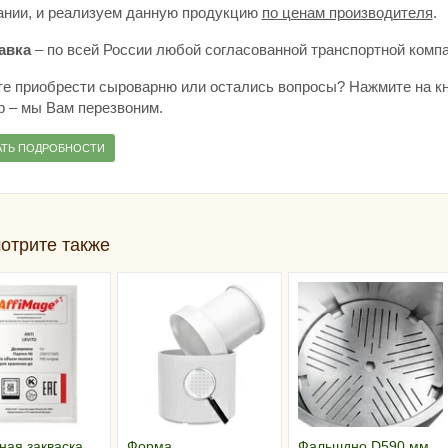
ании, и реализуем данную продукцию
по ценам производителя
.
авка
– по всей России любой согласованной транспортной компа
те приобрести сыроварню или остались вопросы? Нажмите на кн
р – мы Вам перезвоним.
АТЬ ПОДРОБНОСТИ
отрите также
ная закваска
Форма
Фальшдно D590 мм