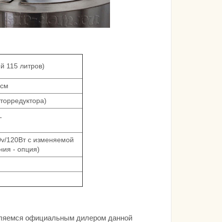
й 115 литров)
 см
оторредуктора)
Т
0v/120Вт с изменяемой
ния - опция)
м
м
вляемся официальным дилером данной