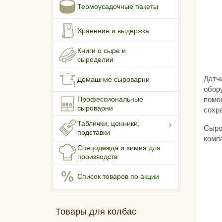
Термоусадочные пакеты
Хранение и выдержка
Книги о сыре и
сыроделии
Датч
Домашние сыроварни
обор
помо
Профессиональные
сыроварни
сохра
Таблички, ценники,
Сыро
подставки
комп
Спецодежда и химия для
производств
Список товаров по акции
Товары для колбас