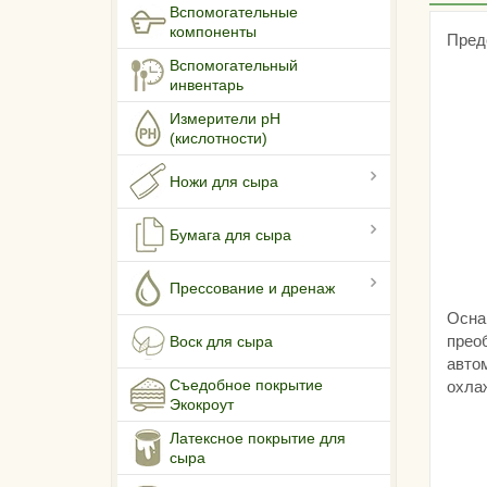
Вспомогательные
компоненты
Пред
Вспомогательный
инвентарь
Измерители pH
(кислотности)
Ножи для сыра
Бумага для сыра
Прессование и дренаж
Осна
прео
Воск для сыра
авто
Съедобное покрытие
охлаж
Экокроут
Латексное покрытие для
сыра