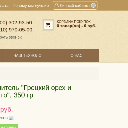
плата
Почему мы лучшие
Личный кабинет
00) 302‑93‑50
КОРЗИНА ПОКУПОК
0 товар(ов) - 0 руб.
910) 970‑05‑00
ЗАТЬ ЗВОНОК
НАШ ТЕХНОЛОГ
О НАС
итель "Грецкий орех и
то", 350 гр
 руб.
усов
в наличии