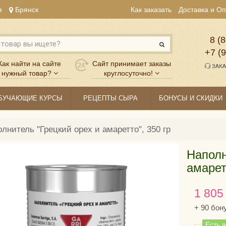
я
Брянск
Как заказать
Доставка и О
8 (8
+7 (
Как найти на сайте
Сайт принимает заказы
ЗАКА
нужный товар?
круглосуточно!
БУЧАЮЩИЕ КУРСЫ
РЕЦЕПТЫ СЫРА
БОНУСЫ И СКИДКИ
лнитель "Грецкий орех и амаретто", 350 гр
Наполн
амарет
1 805
+
90
бон
Есть 