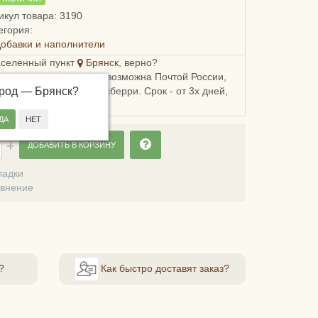
икул товара: 3190
егория:
обавки и наполнители
аселенный пункт
Брянск
, верно?
ка в Брянскую область возможна Почтой России,
ород —
, Пятерочкой или Боксберри. Срок - от 3х дней,
Брянск
?
сть - от 178 рублей.
ДОБАВИТЬ В КОРЗИНУ
ладки
авнение
?
Как быстро доставят заказ?