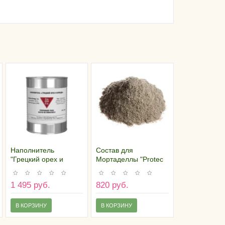
Наполнитель
Состав для
"Грецкий орех и
Мортаделлы "Protec
бренди", 350 гр
MRT + Nico", 100 гр
1 495 руб.
820 руб.
В КОРЗИНУ
В КОРЗИНУ