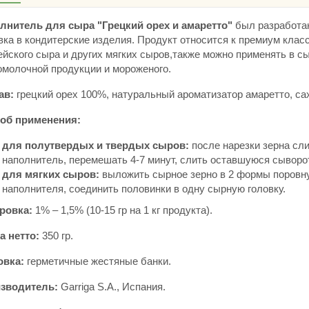
лнитель для сыра "Грецкий орех и амаретто"
был разработан
вка в кондитерские изделия. Продукт относится к премиум клас
ейского сыра и других мягких сыров,также можно применять в с
омолочной продукции и мороженого.
ав:
грецкий орех 100%, натуральный ароматизатор амаретто, сах
об применения:
для полутвердых и твердых сыров:
после нарезки зерна сл
наполнитель, перемешать 4-7 минут, слить оставшуюся сыворот
для мягких сыров:
выложить сырное зерно в 2 формы поровну,
наполнителя, соединить половинки в одну сырную головку.
ровка:
1% – 1,5% (10-15 гр на 1 кг продукта).
а нетто:
350 гр.
овка:
герметичные жестяные банки.
зводитель:
Garriga S.A., Испания.