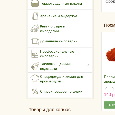
Срок
Термоусадочные пакеты
Хранение и выдержка
Посм
Книги о сыре и
сыроделии
Домашние сыроварни
Профессиональные
сыроварни
Таблички, ценники,
подставки
Спецодежда и химия для
Папри
производств
арома
50 гр
Список товаров по акции
140 р
В КО
Товары для колбас