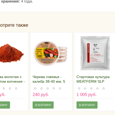
 хранения:
4 года.
отрите также
ка молотая с
Черева говяжья -
Стартовая культура
том копчения -
калибр 38-40 мм, 5
MEATFERM SLP
амм
м., кат. "АВ"
1U/100 кг
уб.
240 руб.
1 005 руб.
РЗИНУ
В КОРЗИНУ
В КОРЗИНУ