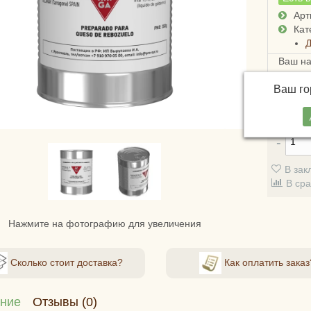
Арт
Кат
Д
Ваш н
Достав
Ваш г
СДЭКом
стоимо
В зак
В ср
Нажмите на фотографию для увеличения
Сколько стоит доставка?
Как оплатить заказ
ние
Отзывы (0)