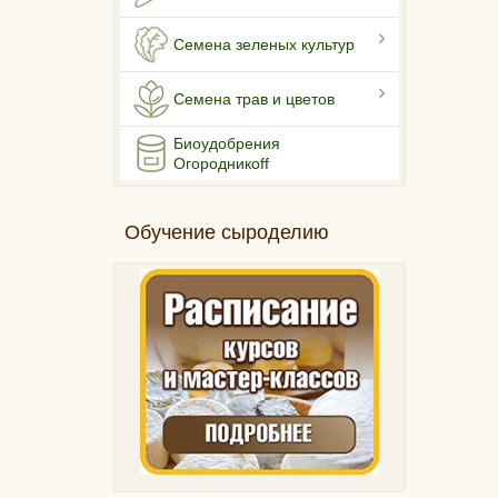
Семена зеленых культур
Семена трав и цветов
Биоудобрения
Огородникоff
Обучение сыроделию