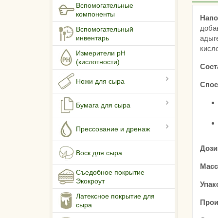
Вспомогательные
компоненты
Напо
доба
Вспомогательный
адыг
инвентарь
кисл
Измерители pH
(кислотности)
Сост
Ножи для сыра
Спос
Бумага для сыра
Прессование и дренаж
Дози
Воск для сыра
Масс
Съедобное покрытие
Экокроут
Упак
Латексное покрытие для
Прои
сыра