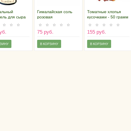
альный
Гималайская соль
Томатные хлопья
тель для сыра
розовая
кусочками - 50 грамм
 (18 грамм)
измельченная - 50
грамм
уб.
75 руб.
155 руб.
РЗИНУ
В КОРЗИНУ
В КОРЗИНУ