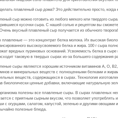
сделать плавленый сыр дома? Это действительно просто, когда 
еный сыр можно готовить из любого мягкого или твердого сыра.
трившиеся кусочки сыра. С нашей солью и рецептом вы сможете
 Очень вкусный плавленый сыр получается из обычного творога
 плавленые ― это концентрат белка молока. Их высокая биоло
нсированного высокоусвояемого белка и жира. 100 г сыра полно
ржат вредных пуриновых оснований. Усвояемость белка в сыре
осходит таковую в твердых сырах из-за большего содержания 
леные сыры являются хорошим источником витаминов А, О, В2, 
минов и минеральных веществ с полноценными белками и жира
тельных веществ, содержащихся в сырах. Технология изготовле
ав биологически ценные добавки, включающие натуральную зеле
организма полезны все плавленые сыры. В сырах плавленых неж
ается с приятным сырным вкусом, что позволяет употреблять их
и с огурцами, салатом, капустой, зеленью и другими овощами и
вычайно полезные блюда.