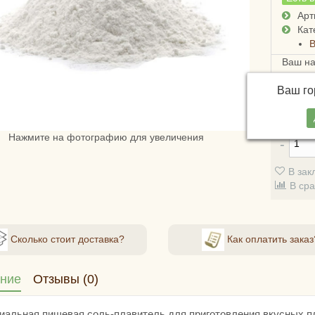
Арт
Кат
Ваш н
Достав
Ваш г
СДЭКом
стоимо
Нажмите на фотографию для увеличения
В зак
В ср
Сколько стоит доставка?
Как оплатить заказ
ние
Отзывы (0)
иальная пищевая соль-плавитель для приготовления вкусных 