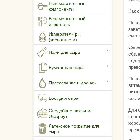
Вспомогательные
компоненты
Как 
Вспомогательный
Плавл
инвентарь
заве
Измерители pH
сыр.
(кислотности)
Сыры
Ножи для сыра
сбала
соде
прев
Бумага для сыра
Плав
Прессование и дренаж
вита
пита
Воск для сыра
сост
Для 
Съедобное покрытие
Экокроут
сочет
хорош
Латексное покрытие для
чрез
сыра