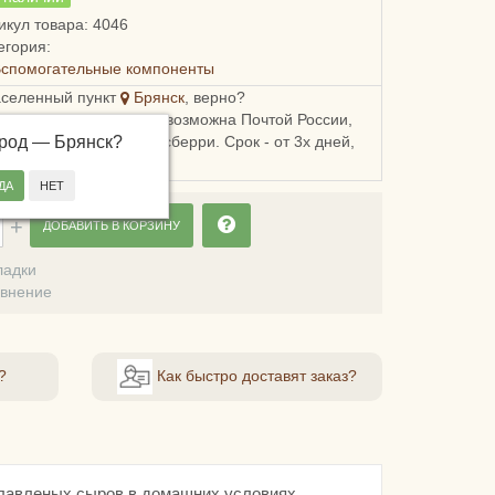
икул товара: 4046
егория:
Вспомогательные компоненты
аселенный пункт
Брянск
, верно?
ка в Брянскую область возможна Почтой России,
ород —
, Пятерочкой или Боксберри. Срок - от 3х дней,
Брянск
?
сть - от 178 рублей.
ДОБАВИТЬ В КОРЗИНУ
ладки
авнение
?
Как быстро доставят заказ?
плавленых сыров в домашних условиях.