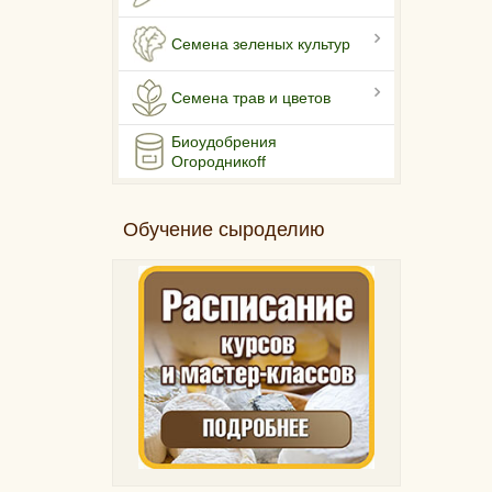
Семена зеленых культур
Семена трав и цветов
Биоудобрения
Огородникоff
Обучение сыроделию