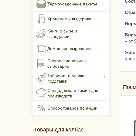
Сост
Термоусадочные пакеты
Стра
Хранение и выдержка
Норм
Книги о сыре и
Вним
сыроделии
– от 
Домашние сыроварни
Усло
влаж
Профессиональные
сыроварни
Таблички, ценники,
подставки
Посм
Спецодежда и химия для
производств
Список товаров по акции
Товары для колбас