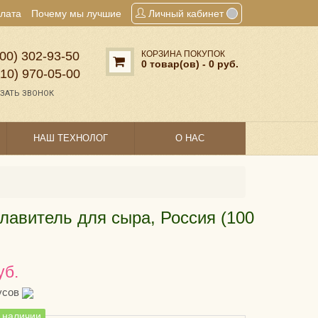
плата
Почему мы лучшие
Личный кабинет
00) 302‑93‑50
КОРЗИНА ПОКУПОК
0 товар(ов) - 0 руб.
910) 970‑05‑00
ЗАТЬ ЗВОНОК
НАШ ТЕХНОЛОГ
О НАС
лавитель для сыра, Россия (100
уб.
усов
в наличии