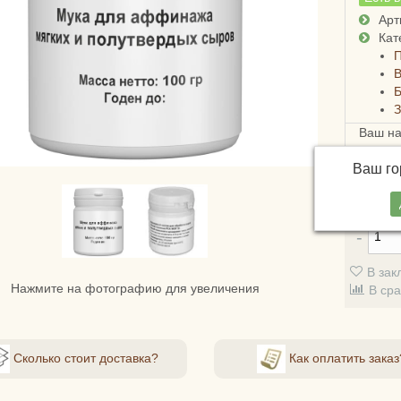
Арт
Кат
П
Б
Ваш н
Достав
Ваш г
СДЭКом
стоимо
В зак
Нажмите на фотографию для увеличения
В ср
Сколько стоит доставка?
Как оплатить заказ