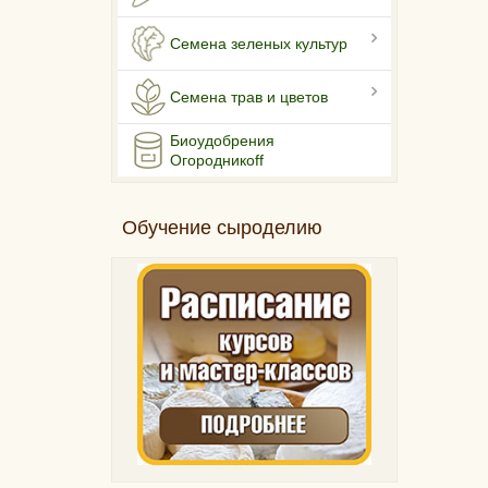
Семена зеленых культур
Семена трав и цветов
Биоудобрения
Огородникоff
Обучение сыроделию