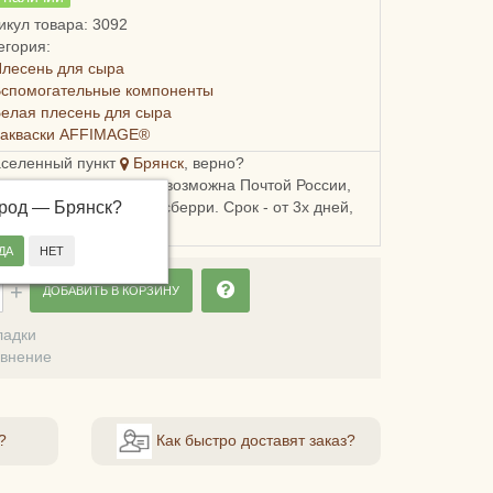
икул товара: 3092
егория:
лесень для сыра
Вспомогательные компоненты
елая плесень для сыра
Закваски AFFIMAGE®
аселенный пункт
Брянск
, верно?
ка в Брянскую область возможна Почтой России,
ород —
, Пятерочкой или Боксберри. Срок - от 3х дней,
Брянск
?
сть - от 178 рублей.
ДОБАВИТЬ В КОРЗИНУ
ладки
авнение
?
Как быстро доставят заказ?