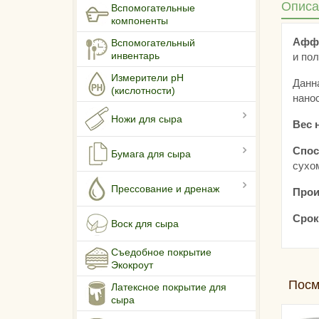
Описа
Вспомогательные
компоненты
Аффи
Вспомогательный
инвентарь
и по
Измерители pH
Данн
(кислотности)
нанос
Ножи для сыра
Вес 
Спос
Бумага для сыра
сухом
Прессование и дренаж
Прои
Срок
Воск для сыра
Съедобное покрытие
Экокроут
Посм
Латексное покрытие для
сыра