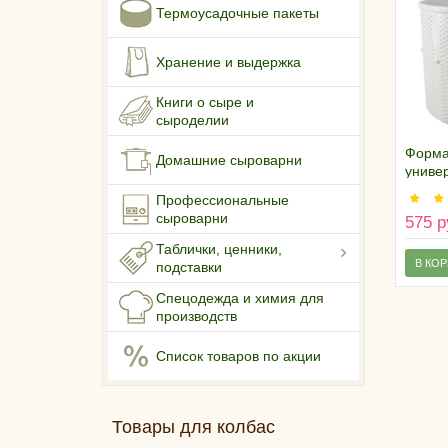
Термоусадочные пакеты
Хранение и выдержка
Книги о сыре и
сыроделии
Форма
Домашние сыроварни
универ
1,5 к
Профессиональные
сыроварни
575 р
Таблички, ценники,
В КО
подставки
Спецодежда и химия для
производств
Список товаров по акции
Товары для колбас