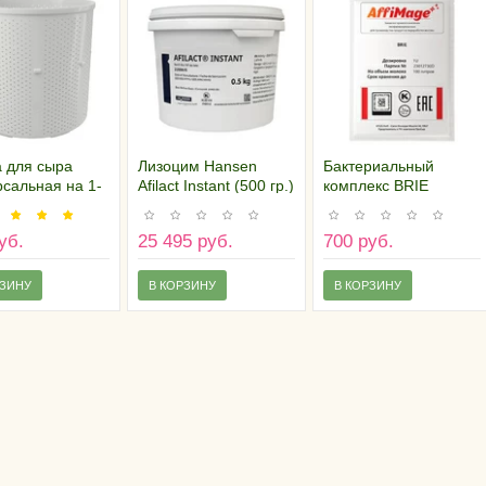
 для сыра
Лизоцим Hansen
Бактериальный
сальная на 1-
Afilact Instant (500 гр.)
комплекс BRIE
илограмма
AFFIMAGE® (1U)
уб.
25 495 руб.
700 руб.
РЗИНУ
В КОРЗИНУ
В КОРЗИНУ