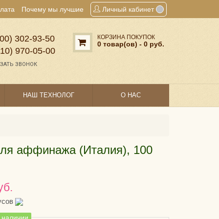
плата
Почему мы лучшие
Личный кабинет
00) 302‑93‑50
КОРЗИНА ПОКУПОК
0 товар(ов) - 0 руб.
910) 970‑05‑00
ЗАТЬ ЗВОНОК
НАШ ТЕХНОЛОГ
О НАС
ля аффинажа (Италия), 100
уб.
усов
в наличии