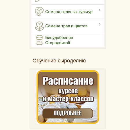
Семена зеленых культур
Семена трав и цветов
Биоудобрения
Огородникоff
Обучение сыроделию