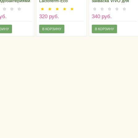
идобактериями
Lactoferm-Eco
закваска VIVO для
тайм"
(домашняя фасовка)
йогурта
уб.
320 руб.
340 руб.
РЗИНУ
В КОРЗИНУ
В КОРЗИНУ