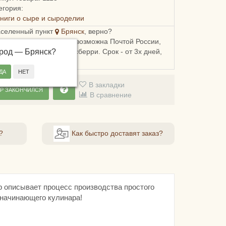
егория:
ниги о сыре и сыроделии
аселенный пункт
Брянск
, верно?
ка в Брянскую область возможна Почтой России,
ород —
, Пятерочкой или Боксберри. Срок - от 3х дней,
Брянск
?
сть - от 178 рублей.
В закладки
Р ЗАКОНЧИЛСЯ
В сравнение
?
Как быстро доставят заказ?
р описывает процесс производства простого
 начинающего кулинара!