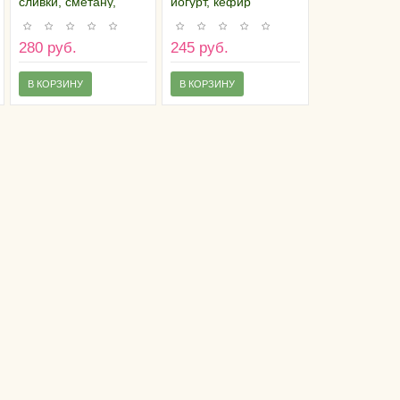
сливки, сметану,
йогурт, кефир
творожные и
плавленые сыры
280 руб.
245 руб.
В КОРЗИНУ
В КОРЗИНУ