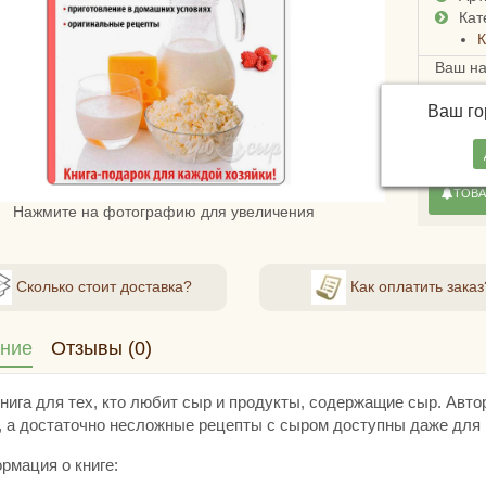
Кат
К
Ваш н
Достав
Ваш г
СДЭКом
стоимо
ТОВА
Нажмите на фотографию для увеличения
Сколько стоит доставка?
Как оплатить заказ
ние
Отзывы (0)
нига для тех, кто любит сыр и продукты, содержащие сыр. Авто
, а достаточно несложные рецепты с сыром доступны даже для
рмация о книге: