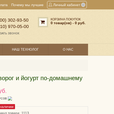
плата
Почему мы лучшие
Личный кабинет
00) 302‑93‑50
КОРЗИНА ПОКУПОК
0 товар(ов) - 0 руб.
910) 970‑05‑00
ЗАТЬ ЗВОНОК
НАШ ТЕХНОЛОГ
О НАС
ворог и йогурт по-домашнему
уб.
усов
 наличии
икул товара: 1113