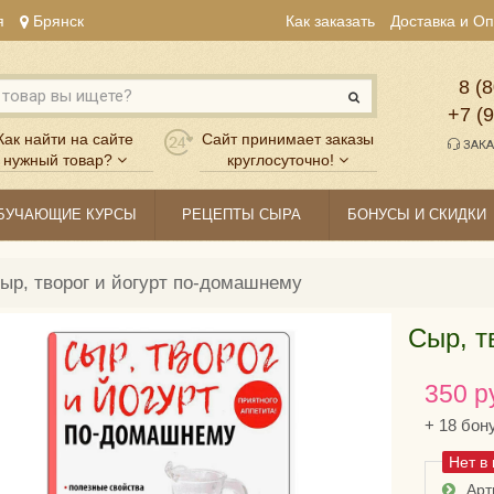
я
Брянск
Как заказать
Доставка и О
8 (8
+7 (
Как найти на сайте
Сайт принимает заказы
ЗАКА
нужный товар?
круглосуточно!
БУЧАЮЩИЕ КУРСЫ
РЕЦЕПТЫ СЫРА
БОНУСЫ И СКИДКИ
ыр, творог и йогурт по-домашнему
Сыр, т
350 р
+
18
бон
Нет в
Арт