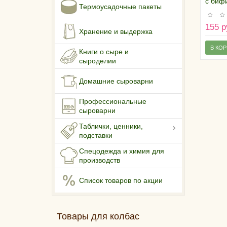
с биф
Термоусадочные пакеты
"Бифи
155 р
Хранение и выдержка
В КО
Книги о сыре и
сыроделии
Домашние сыроварни
Профессиональные
сыроварни
Таблички, ценники,
подставки
Спецодежда и химия для
производств
Список товаров по акции
Товары для колбас