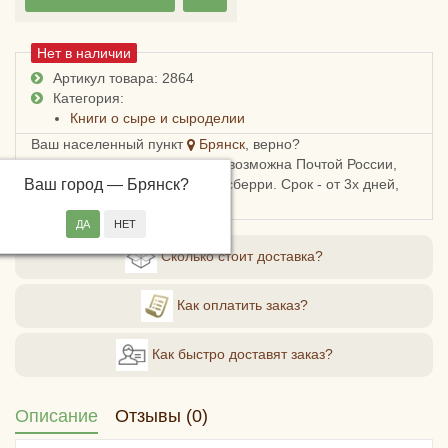
Нет в наличии
Артикул товара: 2864
Категория:
Книги о сыре и сыроделии
Ваш населенный пункт
Брянск
, верно?
Доставка в Брянскую область возможна Почтой России,
Ваш город —
СДЭКом, Пятерочкой или Боксберри. Срок - от 3х дней,
Брянск
?
стоимость - от 178 рублей.
Сколько стоит доставка?
Как оплатить заказ?
Как быстро доставят заказ?
Описание
Отзывы (0)