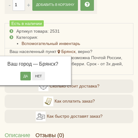
ДОБАВИТЬ В КОРЗИНУ
Есть в наличии
Артикул товара: 2531
Категория:
Вспомогательный инвентарь
Ваш населенный пункт
Брянск
, верно?
Доставка в Брянскую область возможна Почтой России,
Ваш город —
СДЭКом, Пятерочкой или Боксберри. Срок - от 3х дней,
Брянск
?
стоимость - от 178 рублей.
Сколько стоит доставка?
Как оплатить заказ?
Как быстро доставят заказ?
Описание
Отзывы (0)